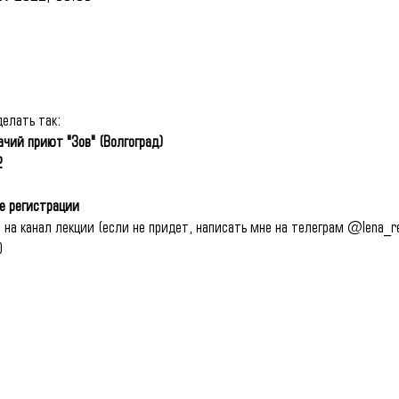
елать так:
ачий приют "Зов" (Волгоград)
2
е регистрации
 на канал лекции (если не придет, написать мне на телеграм @lena_r
)