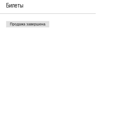
Билеты
Продажа завершена
Тип билета
билет
Цена
100,00 €
Поделиться
© All Rights Reserved | 2013 by Elena Rezanova |