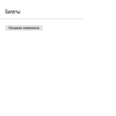
Билеты
Продажа завершена
Тип билета
углубленный вариант программы
Цена
95,00 €
Поделиться