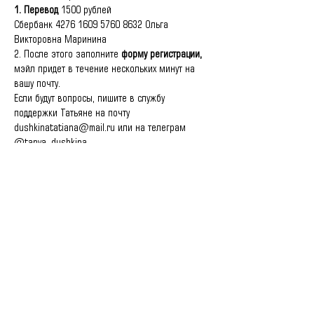
1. Перевод 
1500 рублей
Сбербанк 4276 1609 5760 8632 Ольга 
Викторовна Маринина
2. После этого заполните 
форму регистрации, 
мэйл придет в течение нескольких минут на 
вашу почту.
Если будут вопросы, пишите в службу 
поддержки Татьяне на почту 
dushkinatatiana@mail.ru или на телеграм 
@tanya_dushkina.
Поделиться
© All Rights Reserved | 2013 by Elena Rezanova |
Career strategist | Luxembourg |Worldwide
Privacy Policy
Terms and Conditions