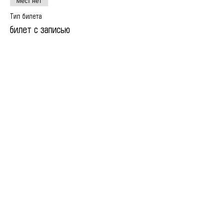
Мест нет
Тип билета
билет с записью
Цена
15,00 €
Все билеты проданы
Поделиться
© All Rights Reserved | 2013 by Elena Rezanova |
Career strategist | Luxembourg |Worldwide
Privacy Policy
Terms and Conditions